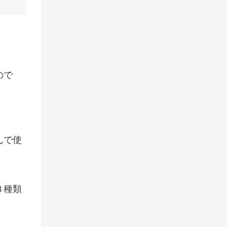
ので
んで使
３種類