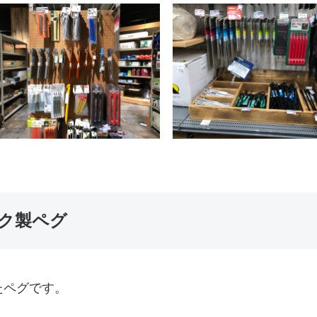
ク製ペグ
たペグです。