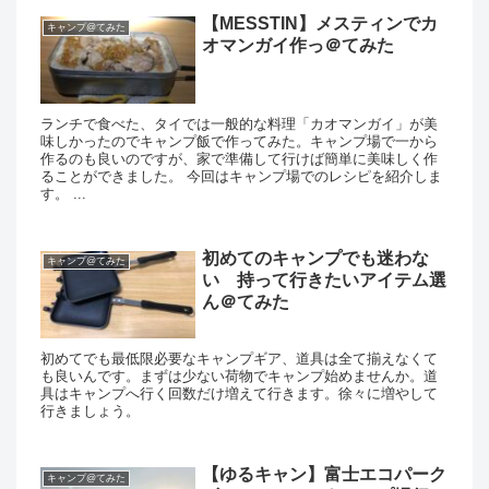
【MESSTIN】メスティンでカ
キャンプ@てみた
オマンガイ作っ＠てみた
ランチで食べた、タイでは一般的な料理「カオマンガイ」が美
味しかったのでキャンプ飯で作ってみた。キャンプ場で一から
作るのも良いのですが、家で準備して行けば簡単に美味しく作
ることができました。 今回はキャンプ場でのレシピを紹介しま
す。 ...
初めてのキャンプでも迷わな
キャンプ@てみた
い 持って行きたいアイテム選
ん＠てみた
初めてでも最低限必要なキャンプギア、道具は全て揃えなくて
も良いんです。まずは少ない荷物でキャンプ始めませんか。道
具はキャンプへ行く回数だけ増えて行きます。徐々に増やして
行きましょう。
【ゆるキャン】富士エコパーク
キャンプ@てみた