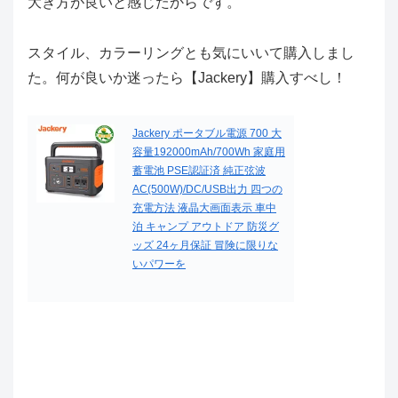
大き方が良いと感じたからです。
スタイル、カラーリングとも気にいいて購入しまし
た。何が良いか迷ったら【Jackery】購入すべし！
Jackery ポータブル電源 700 大
容量192000mAh/700Wh 家庭用
蓄電池 PSE認証済 純正弦波
AC(500W)/DC/USB出力 四つの
充電方法 液晶大画面表示 車中
泊 キャンプ アウトドア 防災グ
ッズ 24ヶ月保証 冒険に限りな
いパワーを