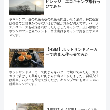
ビレッジ エコキャンプ場行っ
＠てみた
冬キャンプ、昼の景色も夜の景色も間違いなく最高。特に夜空
は都会では想像がつかないほどの星が浮かび満天です。パーソ
ナルスペースも確保されゆったりとしたキャンプ。広い敷地に
ポツンポツンと立つテント。富士山好きキャンプ好きにオスス
メです。
【HSM】ホットサンドメーカ
キャンプ@てみた
ーで肉まん作っ＠てみた
ホットサンドメーカーで肉まんをバターで焼いてみたら、カリ
カリで香ばしく美味しい肉まんに出来上がりました。調理方法
は簡単、バターを乗せて焼くだけ。キャンプのにもオススメの
超簡単レシピです。
【MESSTIN LARGE】trangiaメステ