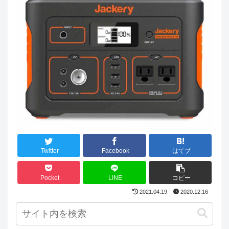
Twitter
Facebook
はてブ
Pocket
LINE
コピー
2021.04.19
2020.12.16