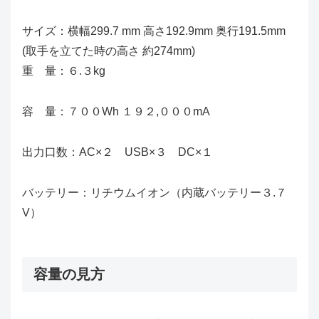
サイズ：横幅299.7 mm 高さ192.9mm 奥行191.5mm
(取手を立てた時の高さ 約274mm)
重 量：６.３kg
容 量：７００Wh １９２,０００mA
出力口数：AC×２ USB×３ DC×１
バッテリー：リチウムイオン（内蔵バッテリー３.７
V）
容量の見方