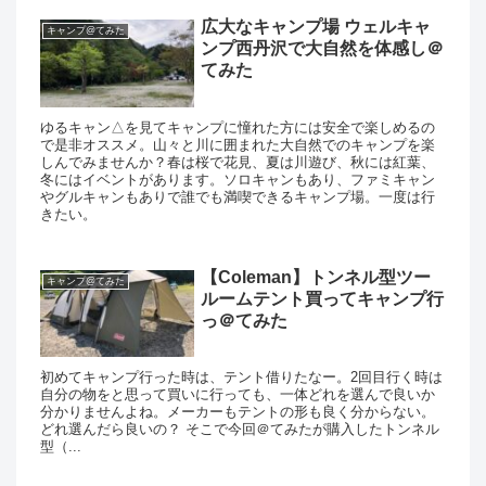
広大なキャンプ場 ウェルキャ
キャンプ@てみた
ンプ西丹沢で大自然を体感し＠
てみた
ゆるキャン△を見てキャンプに憧れた方には安全で楽しめるの
で是非オススメ。山々と川に囲まれた大自然でのキャンプを楽
しんでみませんか？春は桜で花見、夏は川遊び、秋には紅葉、
冬にはイベントがあります。ソロキャンもあり、ファミキャン
やグルキャンもありで誰でも満喫できるキャンプ場。一度は行
きたい。
【Coleman】トンネル型ツー
キャンプ@てみた
ルームテント買ってキャンプ行
っ＠てみた
初めてキャンプ行った時は、テント借りたなー。2回目行く時は
自分の物をと思って買いに行っても、一体どれを選んで良いか
分かりませんよね。メーカーもテントの形も良く分からない。
どれ選んだら良いの？ そこで今回＠てみたが購入したトンネル
型（...